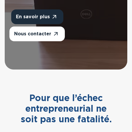
Prix Guillaume Mulliez
Hauts-de-France
En savoir plus
La Nuit de la
Résilience
La Réunion
Nous contacter
FAQ
Nouvelle Aquitaine
Contact
Occitanie
Sud
Pour que l’échec
Ile-de-France,
entrepreneurial ne
Normandie
soit pas une fatalité.
Bourgogne Franche-