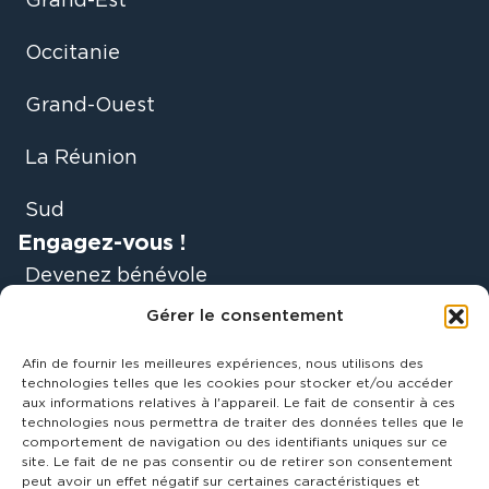
Grand-Est
Occitanie
Grand-Ouest
La Réunion
Sud
Engagez-vous !
Devenez bénévole
Gérer le consentement
Faire un don
Afin de fournir les meilleures expériences, nous utilisons des
Soyez acteurs du
technologies telles que les cookies pour stocker et/ou accéder
aux informations relatives à l'appareil. Le fait de consentir à ces
mouvement
technologies nous permettra de traiter des données telles que le
comportement de navigation ou des identifiants uniques sur ce
site. Le fait de ne pas consentir ou de retirer son consentement
Être accompagné
peut avoir un effet négatif sur certaines caractéristiques et