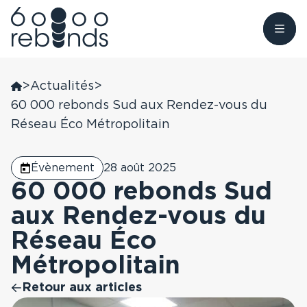
Aller
au
>
Actualités
>
Nous connaître
contenu
60 000 rebonds Sud aux Rendez-vous du
Nous trouver
Réseau Éco Métropolitain
Donner
60 000 rebonds
Antilles, Guyane
Évènement
Être accompagné
28 août 2025
Devenir Bénévole
L’Observatoire du
60 000 rebonds Sud
Rebond
Auvergne Rhône-
aux Rendez-vous du
Alpes
Faire un don
Réseau Éco
Nos soutiens
Grand Est
Métropolitain
Nos actualités
Retour aux articles
Grand Ouest