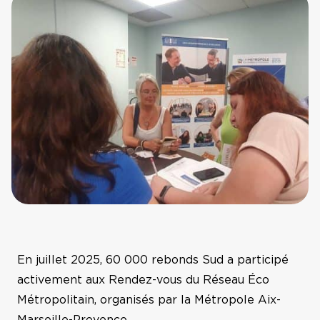
Prix Guillaume Mulliez
Hauts-de-France
La Nuit de la
Résilience
La Réunion
FAQ
Nouvelle Aquitaine
Contact
Occitanie
Sud
Ile-de-France,
En juillet 2025, 60 000 rebonds Sud a participé
Normandie
activement aux Rendez-vous du Réseau Éco
Métropolitain, organisés par la Métropole Aix-
Bourgogne Franche-