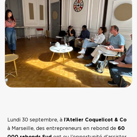
Prix Guillaume Mulliez
Hauts-de-France
La Nuit de la
Résilience
La Réunion
FAQ
Nouvelle Aquitaine
Contact
Occitanie
Sud
Ile-de-France,
Normandie
Lundi 30 septembre, à
l’Atelier Coquelicot & Co
à Marseille, des entrepreneurs en rebond de
60
Bourgogne Franche-