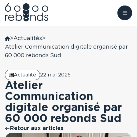
Aller
au
>
Actualités
>
Nous connaître
contenu
Atelier Communication digitale organisé par
Nous trouver
60 000 rebonds Sud
Donner
60 000 rebonds
Antilles, Guyane
Actualité
22 mai 2025
Être accompagné
Devenir Bénévole
L’Observatoire du
Atelier
Rebond
Auvergne Rhône-
Communication
Alpes
Faire un don
digitale organisé par
Nos soutiens
Grand Est
60 000 rebonds Sud
Nos actualités
Retour aux articles
Grand Ouest