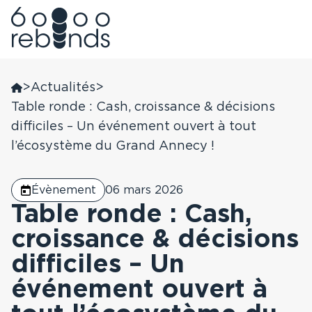
Aller
au
>
Actualités
>
Nous connaître
contenu
Table ronde : Cash, croissance & décisions
Nous trouver
difficiles – Un événement ouvert à tout
Donner
60 000 rebonds
l’écosystème du Grand Annecy !
Antilles, Guyane
Être accompagné
Devenir Bénévole
L’Observatoire du
Évènement
06 mars 2026
Rebond
Auvergne Rhône-
Table ronde : Cash,
Alpes
Faire un don
croissance & décisions
Nos soutiens
difficiles – Un
Grand Est
Nos actualités
événement ouvert à
Grand Ouest