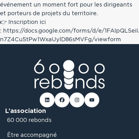
événement un moment fort pour les dirigeants
et porteurs de projets du territoire.
👉 Inscription ici
:
https://docs.google.com/forms/d/e/1FAIpQLSei
n7Z4Cu5tPw1WxaUylD86sMVFg/viewform
Linked-in
Facebook
Instagram
Youtube
L’association
60 000 rebonds
Être accompagné