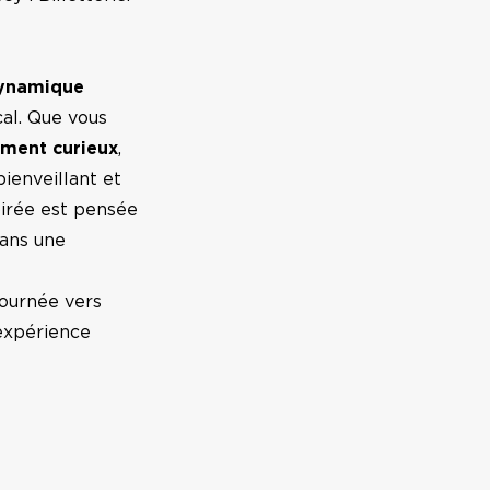
ynamique
cal. Que vous
ement curieux
,
ienveillant et
oirée est pensée
dans une
tournée vers
 expérience