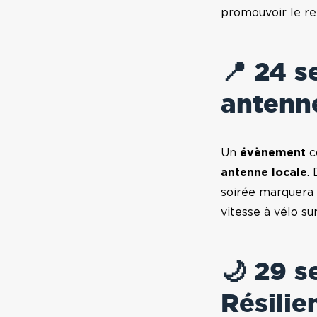
promouvoir le r
📍 24 
antenne
Un
évènement
c
antenne locale
.
soirée marquera 
vitesse à vélo s
🌙 29 s
Résilie