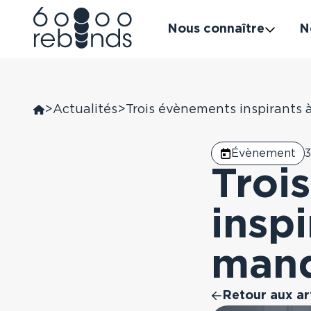
Nous connaître
N
Aller
au
contenu
>
Actualités
>
Trois évènements inspirants 
Évènement
3
Troi
inspi
manq
Retour aux ar