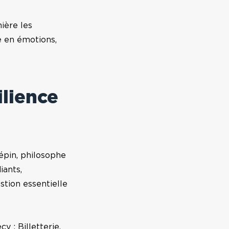
ière les
te en émotions,
ilience
épin
, philosophe
iants,
stion essentielle
cy :
Billetterie
.