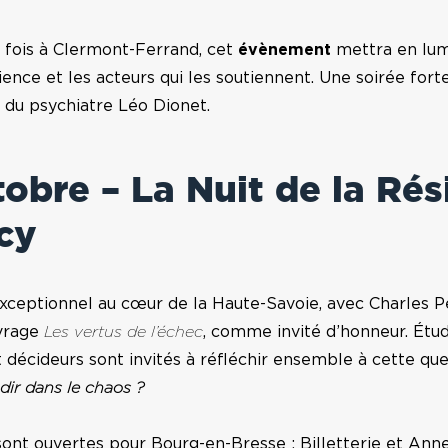
 fois à
Clermont-Ferrand
, cet
évènement
mettra en lum
ience et les acteurs qui les soutiennent. Une soirée for
 du psychiatre
Léo Dionet
.
tobre – La Nuit de la Rés
cy
xceptionnel au cœur de la
Haute-Savoie
, avec
Charles P
vrage
Les vertus de l’échec
, comme invité d’honneur. Étud
 décideurs sont invités à réfléchir ensemble à cette que
ir dans le chaos ?
 sont ouvertes pour Bourg-en-Bresse :
Billetterie
et Anne