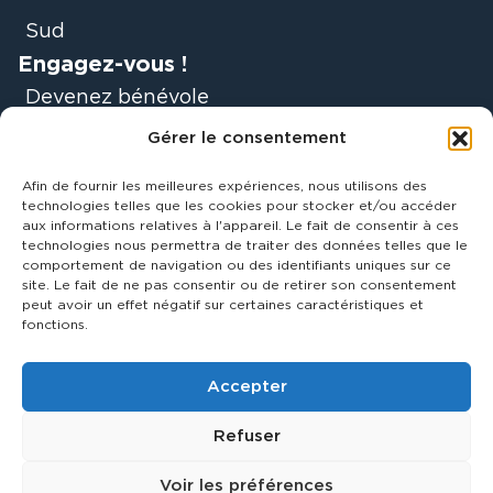
Sud
Engagez-vous !
Devenez bénévole
Gérer le consentement
Faire un don
Afin de fournir les meilleures expériences, nous utilisons des
Soyez acteurs du
technologies telles que les cookies pour stocker et/ou accéder
aux informations relatives à l'appareil. Le fait de consentir à ces
mouvement
technologies nous permettra de traiter des données telles que le
comportement de navigation ou des identifiants uniques sur ce
site. Le fait de ne pas consentir ou de retirer son consentement
Être accompagné
peut avoir un effet négatif sur certaines caractéristiques et
fonctions.
60 000 rebonds
2024
CGV
Cookies
Accepter
Mentions légales
Politique de confidentialité
Refuser
Mis à flot par Pilot’in
Voir les préférences