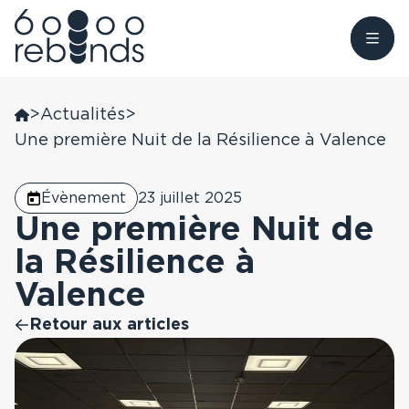
Aller
au
>
Actualités
>
Nous connaître
contenu
Une première Nuit de la Résilience à Valence
Nous trouver
Donner
60 000 rebonds
Évènement
23 juillet 2025
Antilles, Guyane
Une première Nuit de
Être accompagné
Devenir Bénévole
L’Observatoire du
la Résilience à
Rebond
Auvergne Rhône-
Alpes
Faire un don
Valence
Nos soutiens
Retour aux articles
Grand Est
Nos actualités
Grand Ouest