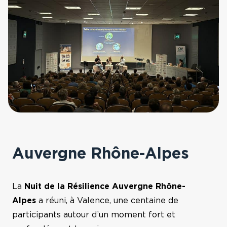
Prix Guillaume Mulliez
Hauts-de-France
La Nuit de la
Résilience
La Réunion
FAQ
Nouvelle Aquitaine
Contact
Occitanie
Sud
Auvergne Rhône-Alpes
Ile-de-France,
La
Nuit de la Résilience Auvergne Rhône-
Normandie
Alpes
a réuni, à
Valence
, une centaine de
participants autour d’un moment fort et
Bourgogne Franche-