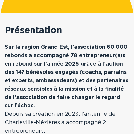
Prix Guillaume Mulliez
Hauts-de-France
La Nuit de la
Présentation
Résilience
La Réunion
Sur la région Grand Est, l’association 60 000
FAQ
Nouvelle Aquitaine
rebonds a accompagné 78 entrepreneur(e)s
en rebond sur l’année 2025 grâce à l’action
Contact
Occitanie
des 147 bénévoles engagés (coachs, parrains
et experts, ambassadeurs) et des partenaires
Sud
réseaux sensibles à la mission et à la finalité
de l’association de faire changer le regard
Ile-de-France,
sur l’échec.
Normandie
Depuis sa création en 2023, l’antenne de
Charleville-Mézières a accompagné 2
entrepreneurs.
Bourgogne Franche-