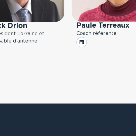
Paule Terreaux
ck Drion
Coach référente
sident Lorraine et
able d’antenne
LinkedIn
dIn