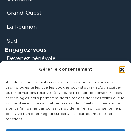
Grand-Ouest
La Réunion
Sud
Engagez-vous !
Devenez bénévole
Gérer le consentement
Faire un don
Afin de fournir les meilleures expériences, nous utilisons des
Soyez acteurs du
technologies telles que les cookies pour stocker et/ou accéder
aux informations relatives à l'appareil. Le fait de consentir à ces
mouvement
technologies nous permettra de traiter des données telles que le
comportement de navigation ou des identifiants uniques sur ce
site. Le fait de ne pas consentir ou de retirer son consentement
Être accompagné
peut avoir un effet négatif sur certaines caractéristiques et
fonctions.
60 000 rebonds
2024
CGV
Cookies