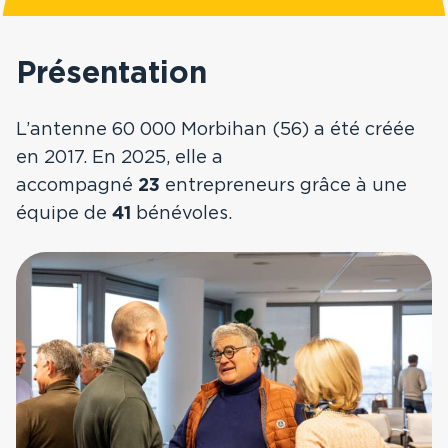
Prix Guillaume Mulliez
Hauts-de-France
Présentation
La Nuit de la
Résilience
La Réunion
L’antenne 60 000 Morbihan (56) a été créée
en 2017. En 2025, elle a
FAQ
Nouvelle Aquitaine
accompagné
23
entrepreneurs grâce à une
équipe de
41
bénévoles.
Contact
Occitanie
Sud
Ile-de-France,
Normandie
Bourgogne Franche-